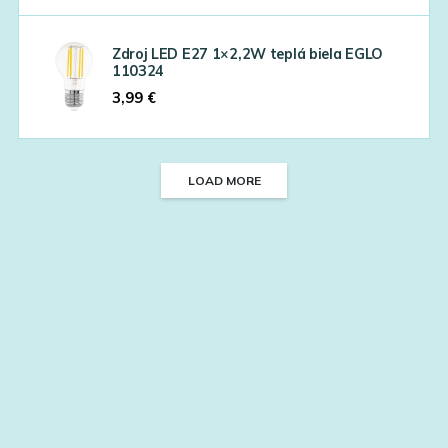
Zdroj LED E27 1×2,2W teplá biela EGLO
110324
3,99
€
LOAD MORE