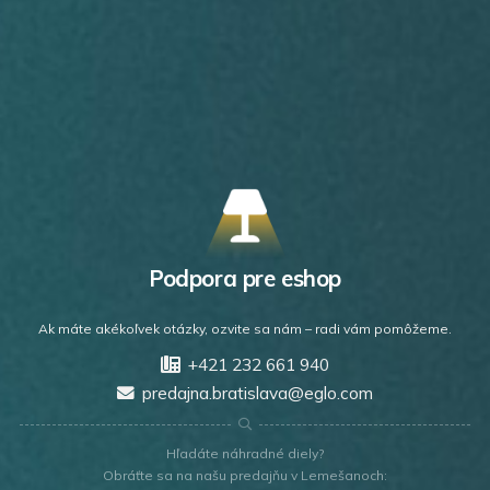
Podpora pre eshop
Ak máte akékoľvek otázky, ozvite sa nám – radi vám pomôžeme.
+421 232 661 940
predajna.bratislava@eglo.com
Hľadáte náhradné diely?
Obráťte sa na našu predajňu v Lemešanoch: