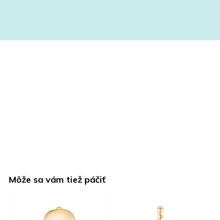
Môže sa vám tiež páčiť
O