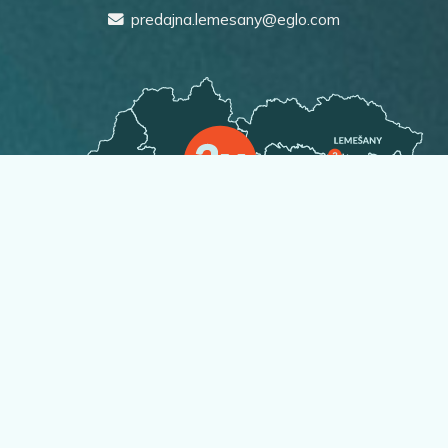
predajna.lemesany@eglo.com
Naše kamenné predajne
1.
EGLO Bratislava
Vajnorská 97
, 831 04 Bratislava
+421 232 661 940