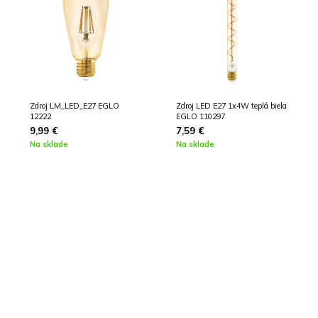
Zdroj LED E27 1x4W teplá biela
LED zdroj E14 EGLO 110126
EGLO 110297
3,59
€
7,59
€
Na sklade
Na sklade