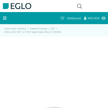
Môj účet
Obľúbené
Domovská stránka
/
Svetelné zdroje
/
E27
/
Zdroj LED E27 1×7,3W teplá biela EGLO 110316