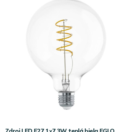
Zdroj LED E27 1×7,3W teplá biela EGLO