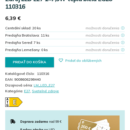
110316
6,39
€
Centrální sklad:
20
ks
možnosti doručenia
Predajňa Bratislava:
11
ks
možnosti doručenia
Predajňa Sereď:
7
ks
možnosti doručenia
Predajňa Lemešany:
0
ks
možnosti doručenia
Pridať do obľúbených
PRIDAŤ DO KOŠÍKA
Katalógové číslo:
110316
EAN:
9008606298440
Dizajnová séria:
LM_LED_E27
Kategória:
E27
,
Svetelné zdroje
Doprava zadarmo
nad 99 €
5 rokov záruka
na LED