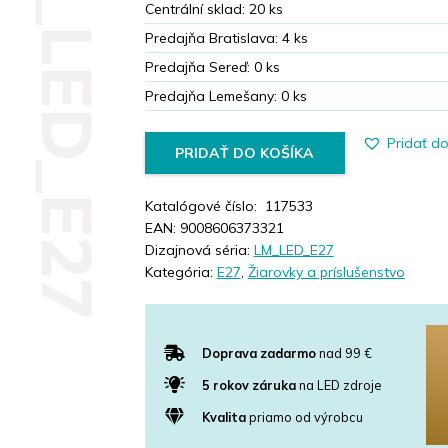
LM_LED_E27
Centrální sklad:
20
ks
Predajňa Bratislava:
4
ks
Predajňa Sereď:
0
ks
Predajňa Lemešany:
0
ks
Pridať d
PRIDAŤ DO KOŠÍKA
Katalógové číslo:
117533
EAN:
9008606373321
Dizajnová séria:
LM_LED_E27
Kategória:
E27
,
Žiarovky a príslušenstvo
Doprava zadarmo
nad 99 €
5 rokov záruka
na LED zdroje
Kvalita
priamo od výrobcu