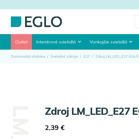
P
s
Outlet
Interiérové svietidlá
Vonkajšie svietidlá
Domovská stránka
/
Svetelné zdroje
/
E27
/
Zdroj LM_LED_E27 EGLO
Zdroj LM_LED_E27 
2,39
€