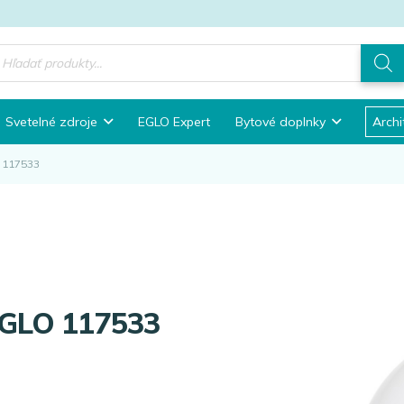
roducts
earch
Svetelné zdroje
EGLO Expert
Bytové doplnky
Archi
 117533
EGLO 117533