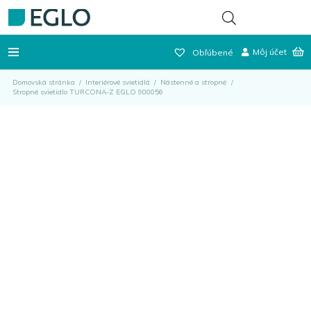
Môj účet
Obľúbené
Domovská stránka
/
Interiérové svietidlá
/
Nástenné a stropné
/
Stropné svietidlo TURCONA-Z EGLO 900056