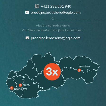
+421 232 661 940
predajna.bratislava@eglo.com
Hľadáte náhradné diely?
Obráťte sa na našu predajňu v Lemešanoch:
predajna.lemesany@eglo.com