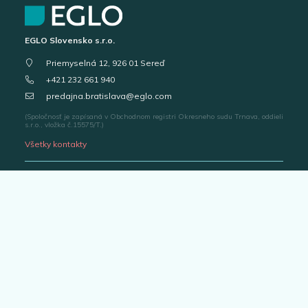
EGLO Slovensko s.r.o.
Priemyselná 12, 926 01 Sereď
+421 232 661 940
predajna.bratislava@eglo.com
(Spoločnosť je zapísaná v Obchodnom registri Okresneho sudu Trnava, oddieli
s.r.o., vložka č.15575/T.)
Všetky kontakty
Vstup pre partnerov
Portál pre predajcov
Katalógy svietidiel