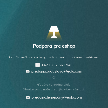
Podpora pre eshop
Ak máte akékoľvek otázky, ozvite sa nám – radi vám pomôžeme.
+421 232 661 940
predajna.bratislava@eglo.com
Hľadáte náhradné diely?
Obráťte sa na našu predajňu v Lemešanoch:
predajna.lemesany@eglo.com