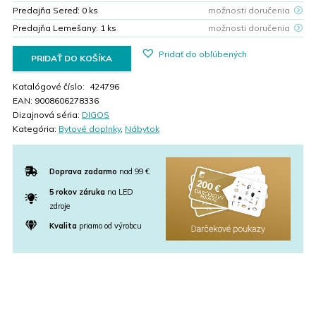
Predajňa Sereď:
0
ks
možnosti doručenia
Predajňa Lemešany:
1
ks
možnosti doručenia
Pridať do obľúbených
PRIDAŤ DO KOŠÍKA
Katalógové číslo:
424796
EAN:
9008606278336
Dizajnová séria:
DIGOS
Kategória:
Bytové doplnky
,
Nábytok
Doprava zadarmo
nad 99 €
5 rokov záruka
na LED
zdroje
Kvalita
priamo od výrobcu