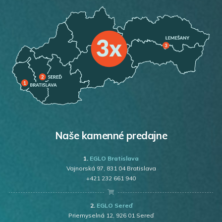
Naše kamenné predajne
1.
EGLO Bratislava
Vajnorská 97
, 831 04 Bratislava
+421 232 661 940
2.
EGLO Sereď
Priemyselná 12, 926 01 Sereď