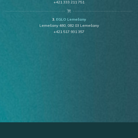
+421 333 211 751
3.
EGLO Lemešany
Lemešany 480, 082 03 Lemešany
+421 517 931 357