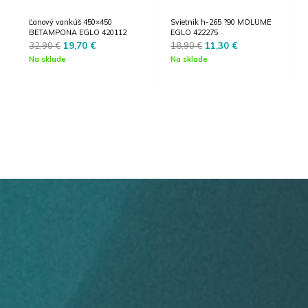
Ľanový vankúš 450×450
Svietnik h-265 ?90 MOLUME
BETAMPONA EGLO 420112
EGLO 422275
Original
Current
Original
Current
32,90
€
19,70
€
18,90
€
11,30
€
price
price
price
price
Na sklade
Na sklade
was:
is:
was:
is:
32,90 €.
19,70 €.
18,90 €.
11,30 €.