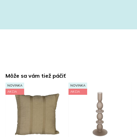
Môže sa vám tiež páčiť
NOVINKA
NOVINKA
N
AKCIA
AKCIA
A