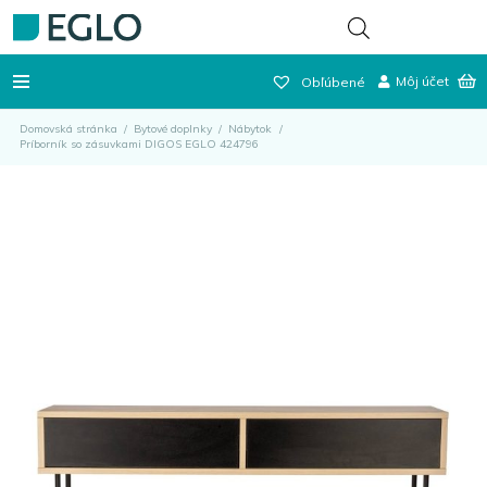
Môj účet
Obľúbené
Domovská stránka
/
Bytové doplnky
/
Nábytok
/
Príborník so zásuvkami DIGOS EGLO 424796