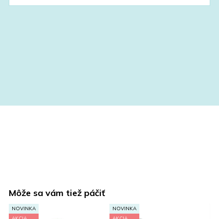
was:
is:
69,90 €.
41,90 €.
Môže sa vám tiež páčiť
NOVINKA
NOVINKA
AKCIA
AKCIA