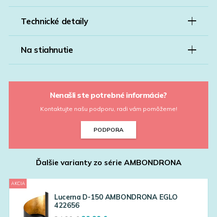
Technické detaily
Na stiahnutie
Nenašli ste potrebné informácie?
Kontaktujte našu podporu, radi vám pomôžeme!
PODPORA
Ďalšie varianty zo série
AMBONDRONA
AKCIA
Lucerna D-150 AMBONDRONA EGLO
422656