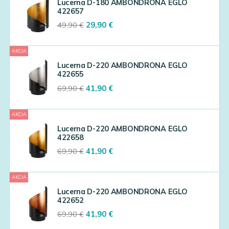
Lucerna D-180 AMBONDRONA EGLO
422657
Original
Current
49,90
€
29,90
€
price
price
was:
is:
AKCIA
49,90 €.
29,90 €.
Lucerna D-220 AMBONDRONA EGLO
422655
Original
Current
69,90
€
41,90
€
price
price
was:
is:
AKCIA
69,90 €.
41,90 €.
Lucerna D-220 AMBONDRONA EGLO
422658
Original
Current
69,90
€
41,90
€
price
price
was:
is:
AKCIA
69,90 €.
41,90 €.
Lucerna D-220 AMBONDRONA EGLO
422652
Original
Current
69,90
€
41,90
€
price
price