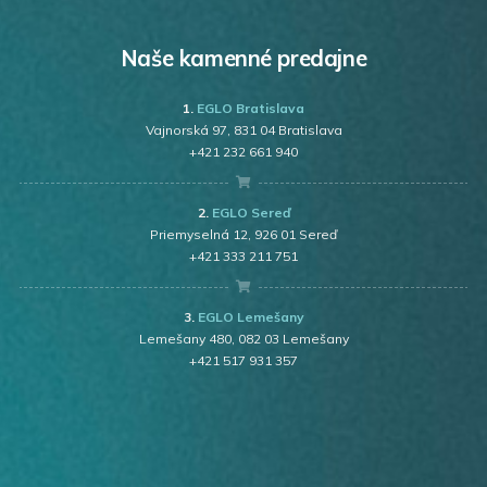
Naše kamenné predajne
1.
EGLO Bratislava
Vajnorská 97
, 831 04 Bratislava
+421 232 661 940
2.
EGLO Sereď
Priemyselná 12, 926 01 Sereď
+421 333 211 751
3.
EGLO Lemešany
Lemešany 480, 082 03 Lemešany
+421 517 931 357