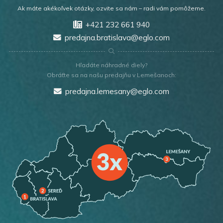
Ak máte akékoľvek otázky, ozvite sa nám – radi vám pomôžeme.
+421 232 661 940
predajna.bratislava@eglo.com
Hľadáte náhradné diely?
Obráťte sa na našu predajňu v Lemešanoch:
predajna.lemesany@eglo.com