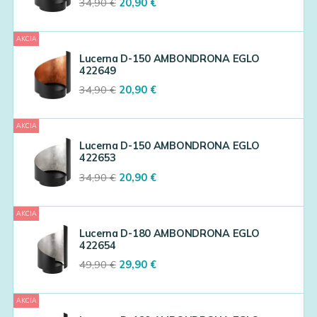
Original
Current
34,90
€
20,90
€
price
price
was:
is:
AKCIA
34,90 €.
20,90 €.
Lucerna D-150 AMBONDRONA EGLO
422649
Original
Current
34,90
€
20,90
€
price
price
was:
is:
AKCIA
34,90 €.
20,90 €.
Lucerna D-150 AMBONDRONA EGLO
422653
Original
Current
34,90
€
20,90
€
price
price
was:
is:
AKCIA
34,90 €.
20,90 €.
Lucerna D-180 AMBONDRONA EGLO
422654
Original
Current
49,90
€
29,90
€
price
price
was:
is:
AKCIA
49,90 €.
29,90 €.