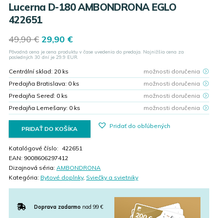
Lucerna D-180 AMBONDRONA EGLO
422651
Original
Current
49,90
€
29,90
€
price
price
Pôvodná cena je cena produktu v čase uvedenia do predaja. Najnižšia cena za
was:
is:
posledných 30 dní je
29.9
EUR.
49,90 €.
29,90 €.
Centrální sklad:
20
ks
možnosti doručenia
Predajňa Bratislava:
0
ks
možnosti doručenia
Predajňa Sereď:
0
ks
možnosti doručenia
Predajňa Lemešany:
0
ks
možnosti doručenia
Pridať do obľúbených
PRIDAŤ DO KOŠÍKA
Katalógové číslo:
422651
EAN:
9008606297412
Dizajnová séria:
AMBONDRONA
Kategória:
Bytové doplnky
,
Sviečky a svietniky
Doprava zadarmo
nad 99 €