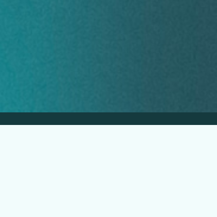
EGLO Slovensko s.r.o.
Priemyselná 12, 926 01 Sereď
+421 232 661 940
predajna.bratislava@eglo.com