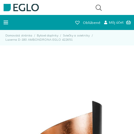
Môj účet
Obľúbené
Domovská stránka
/
Bytové doplnky
/
Sviečky a svietniky
/
Lucerna D-180 AMBONDRONA EGLO 422651