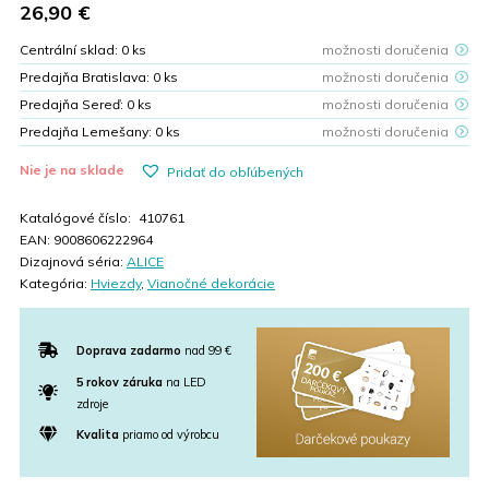
26,90
€
Centrální sklad:
0
ks
možnosti doručenia
Predajňa Bratislava:
0
ks
možnosti doručenia
Predajňa Sereď:
0
ks
možnosti doručenia
Predajňa Lemešany:
0
ks
možnosti doručenia
Nie je na sklade
Pridať do obľúbených
Katalógové číslo:
410761
EAN:
9008606222964
Dizajnová séria:
ALICE
Kategória:
Hviezdy
,
Vianočné dekorácie
Doprava zadarmo
nad 99 €
5 rokov záruka
na LED
zdroje
Kvalita
priamo od výrobcu