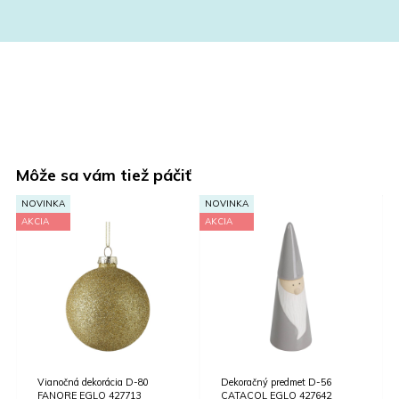
Môže sa vám tiež páčiť
NOVINKA
NOVINKA
N
AKCIA
AKCIA
A
Vianočná dekorácia D-80
Dekoračný predmet D-56
FANORE EGLO 427713
CATACOL EGLO 427642