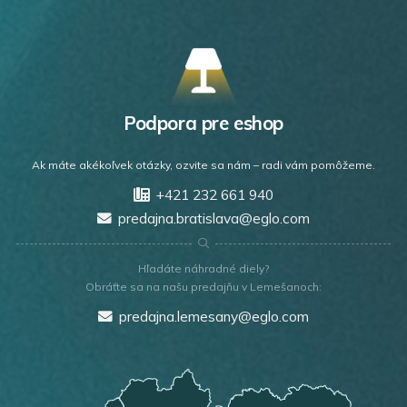
Podpora pre eshop
Ak máte akékoľvek otázky, ozvite sa nám – radi vám pomôžeme.
+421 232 661 940
predajna.bratislava@eglo.com
Hľadáte náhradné diely?
Obráťte sa na našu predajňu v Lemešanoch:
predajna.lemesany@eglo.com