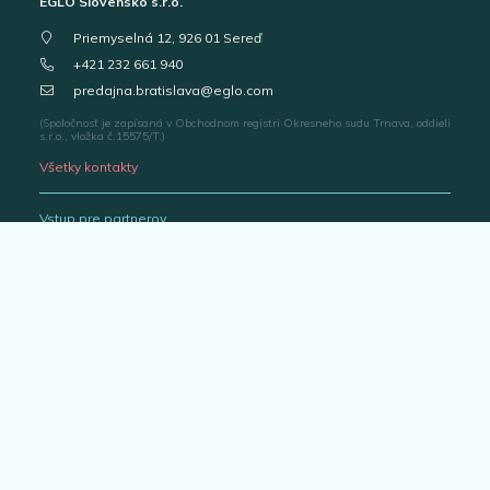
EGLO Slovensko s.r.o.
Priemyselná 12, 926 01 Sereď
+421 232 661 940
predajna.bratislava@eglo.com
(Spoločnosť je zapísaná v Obchodnom registri Okresneho sudu Trnava, oddieli
s.r.o., vložka č.15575/T.)
Všetky kontakty
Vstup pre partnerov
Portál pre predajcov
Katalógy svietidiel
Outlet
Interiérové svietidlá