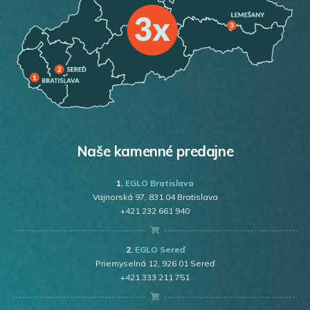
Naše kamenné predajne
1.
EGLO Bratislava
Vajnorská 97
, 831 04 Bratislava
+421 232 661 940
2.
EGLO Sereď
Priemyselná 12, 926 01 Sereď
+421 333 211 751